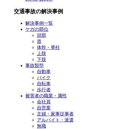
交通事故の解決事例
解決事例一覧
ケガの部位
頭部
首
体幹・脊柱
上肢
下肢
事故類型
自動車
バイク
自転車
歩行者
被害者の職業・属性
会社員
自営業
主婦・家事従事者
アルバイト・派遣
無職