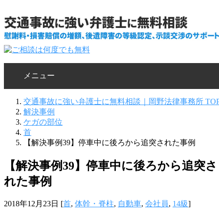
メニュー
交通事故に強い弁護士に無料相談｜岡野法律事務所 TO
解決事例
ケガの部位
首
【解決事例39】停車中に後ろから追突された事例
【解決事例39】停車中に後ろから追突さ
れた事例
2018年12月23日
[
首
,
体幹・脊柱
,
自動車
,
会社員
,
14級
]