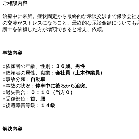
ご相談内容
治療中に来所。症状固定から最終的な示談交渉まで保険会社
の交渉がストレスになること、最終的な示談金額についても
護士を依頼した方が増額できると考え、依頼。
事故内容
○依頼者の年齢、性別：
３６歳、男性
○依頼者の属性、職業：
会社員（土木作業員）
○事故分類：
自動車
○事故の状況：
停車中に後ろから追突。
○過失割合：
０：１０（当方０）
○受傷部位：
首、腰
○後遺障害等級：
１４級
解決内容