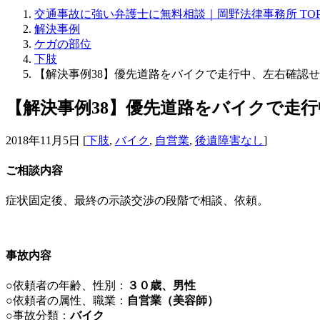
交通事故に強い弁護士に無料相談｜岡野法律事務所 TO
解決事例
ケガの部位
下肢
【解決事例38】優先道路をバイクで走行中、左右確認
【解決事例38】優先道路をバイクで走
2018年11月5日
[
下肢
,
バイク
,
自営業
,
後遺障害なし
]
ご相談内容
症状固定後、最終の示談交渉の段階で相談、依頼。
事故内容
○依頼者の年齢、性別：
３０歳、男性
○依頼者の属性、職業：
自営業（美容師）
○事故分類：
バイク