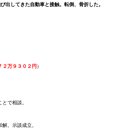
飛び出してきた自動車と接触。転倒、骨折した。
７２万９３０２円
）
ことで相談。
和解。示談成立。