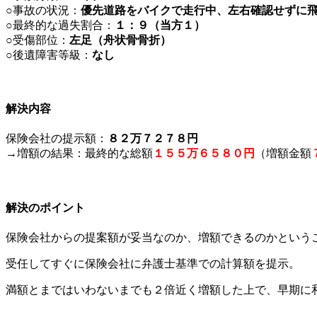
○事故の状況：
優先道路をバイクで走行中、左右確認せずに
○最終的な過失割合：
１：９（当方１）
○受傷部位：
左足（舟状骨骨折）
○後遺障害等級：
なし
解決内容
保険会社の提示額：
８２万７２７８円
→増額の結果：最終的な総額
１５５万６５８０円
（増額金額
解決のポイント
保険会社からの提案額が妥当なのか、増額できるのかという
受任してすぐに保険会社に弁護士基準での計算額を提示。
満額とまではいわないまでも２倍近く増額した上で、早期に