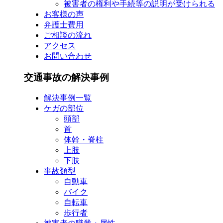
被害者の権利や手続等の説明が受けられる
お客様の声
弁護士費用
ご相談の流れ
アクセス
お問い合わせ
交通事故の解決事例
解決事例一覧
ケガの部位
頭部
首
体幹・脊柱
上肢
下肢
事故類型
自動車
バイク
自転車
歩行者